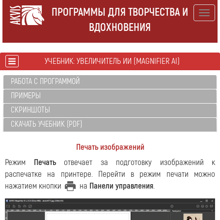
ПРОГРАММЫ ДЛЯ ТВОРЧЕСТВА И
Togg
ВДОХНОВЕНИЯ
navig
УЧЕБНИК: УВЕЛИЧИТЕЛЬ ИИ (MAGNIFIER AI)
РАБОТА С ПРОГРАММОЙ
ПРИМЕРЫ
СКРИНШОТЫ
СКАЧАТЬ УЧЕБНИК (PDF)
Печать изображений
Режим
Печать
отвечает за подготовку изображений к
распечатке на принтере. Перейти в режим печати можно
нажатием кнопки
на
Панели управления
.