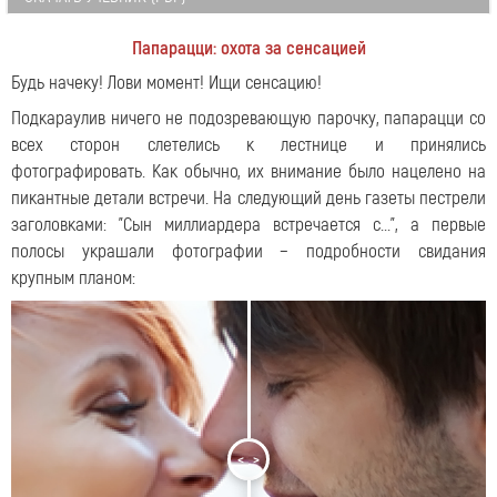
Папарацци: охота за сенсацией
Будь начеку! Лови момент! Ищи сенсацию!
Подкараулив ничего не подозревающую парочку, папарацци со
всех сторон слетелись к лестнице и принялись
фотографировать. Как обычно, их внимание было нацелено на
пикантные детали встречи. На следующий день газеты пестрели
заголовками: "Сын миллиардера встречается с...", а первые
полосы украшали фотографии − подробности свидания
крупным планом:
<
>