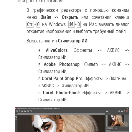
- При работе с плагином:
В графическом редакторе с помощью команды
меню
Файл -> Открыть
или сочетания клавиш
+
на Windows,
+
на Mac вызвать диалог
Ctrl
O
⌘
O
открытия изображения и выбрать требуемый файл.
Вызвать плагин
Стилизатор ИИ
:
в
AliveColors
: Эффекты -> АКВИС ->
Стилизатор ИИ;
в
Adobe Photoshop
: Фильтр –> АКВИС –>
Стилизатор ИИ;
в
Corel Paint Shop Pro
: Эффекты –> Плагины -
> АКВИС –> Стилизатор ИИ;
в
Corel Photo-Paint
: Эффекты –> АКВИС –>
Стилизатор ИИ.