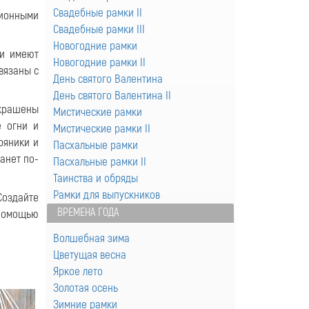
Свадебные рамки II
ционными
Свадебные рамки III
Новогодние рамки
ни имеют
Новогодние рамки II
вязаны с
День святого Валентина
День святого Валентина II
крашены
Мистические рамки
е огни и
Мистические рамки II
ряники и
Пасхальные рамки
анет по-
Пасхальные рамки II
Таинства и обряды
Рамки для выпускников
Создайте
ВРЕМЕНА ГОДА
 помощью
Волшебная зима
Цветущая весна
Яркое лето
Золотая осень
Зимние рамки