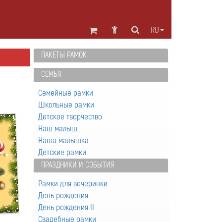
RU
ПАКЕТЫ РАМОК
СЕМЬЯ
Семейные рамки
Школьные рамки
Детское творчество
Наш малыш
Наша малышка
Детские рамки
ПРАЗДНИКИ И СОБЫТИЯ
Рамки для вечеринки
День рождения
День рождения II
Свадебные рамки