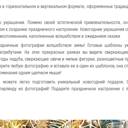
ов в горизонтальном и вертикальном формате, оформленных тради
о украшения. Помимо своей эстетической привлекательности, о
чом к созданию праздничного настроения. Новогодние украшения с
е воспоминания, наполненные волшебством и ожиданием сказки.
аздничные фотографии волшебством зимы! Готовые шаблоны у
 атрибутами. На этих прекрасных рамках вы видите сверкающи
годы падуба, сверкающие свечи и милые фигурки, разноцветные п
ерите любую фотографию и вставьте ее в один из шаблонов, она ст
поминания одним щелчком мыши!
ы можете легко подготовить уникальный новогодний подарок. 
 гирлянду из фотографий! Подарите праздничное настроение с