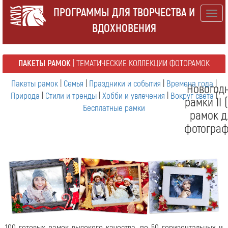
ПРОГРАММЫ ДЛЯ ТВОРЧЕСТВА И
Togg
ВДОХНОВЕНИЯ
navig
ПАКЕТЫ РАМОК
| ТЕМАТИЧЕСКИЕ КОЛЛЕКЦИИ ФОТОРАМОК
Пакеты рамок
|
Семья
|
Праздники и события
|
Времена года
|
Новогод
Природа
|
Стили и тренды
|
Хобби и увлечения
|
Вокруг света
|
рамки II 
Бесплатные рамки
рамок д
фотограф
100 готовых рамок высокого качества, по 50 горизонтальных и