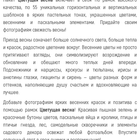
качества, по 55 уникальных горизонтальных и вертикальных
шаблонов в ярких пастельных тонах, украшенных цветами,
весенними и пасхальными элементами. Придайте своим
фотографиям свежесть весны!
Приход весны означает больше солнечного света, больше тепла
и красок, радостное цветение вокруг. Весенние цветы не просто
притягивают взгляды, они символизируют возрождение и
обновление и обещают много теплых дней впереди.
Подснежники и нарциссы, крокусы и тюльпаны, ирисы и
анютины глазки, гиацинты и сирень — цветы разных форм и
оттенков, наполняющие душу счастьем и вдохновляющие на
лучшее.
Добавьте фотографиям ярких весенних красок и позитива с
помощью рамок
Цветущая весна
! Красивая пышная зелень и
красочные бутоны цветов, пасхальные яйца и кролики, птицы и
птичьи гнезда, лес, самодельные скворечники и элементы
садового декора освежат любой фотоальбом. Впустите
солнечный свет в свои снимки и воспоминания!