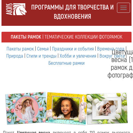
ПРОГРАММЫ ДЛЯ ТВОРЧЕСТВА И
Togg
ВДОХНОВЕНИЯ
navig
ПАКЕТЫ РАМОК
| ТЕМАТИЧЕСКИЕ КОЛЛЕКЦИИ ФОТОРАМОК
Пакеты рамок
|
Семья
|
Праздники и события
|
Времена года
|
Цветущ
Природа
|
Стили и тренды
|
Хобби и увлечения
|
Вокруг света
|
весна (1
Бесплатные рамки
рамок д
фотограф
Пакет
Цветущая весна
включает в себя 110 рамок высокого