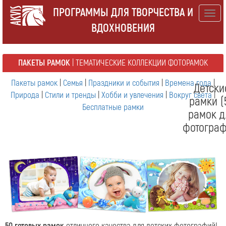
ПРОГРАММЫ ДЛЯ ТВОРЧЕСТВА И
Togg
ВДОХНОВЕНИЯ
navig
ПАКЕТЫ РАМОК
| ТЕМАТИЧЕСКИЕ КОЛЛЕКЦИИ ФОТОРАМОК
Пакеты рамок
|
Семья
|
Праздники и события
|
Времена года
|
Детски
Природа
|
Стили и тренды
|
Хобби и увлечения
|
Вокруг света
|
рамки (
Бесплатные рамки
рамок д
фотограф
50 готовых рамок
отличного качества для детских фотографий!