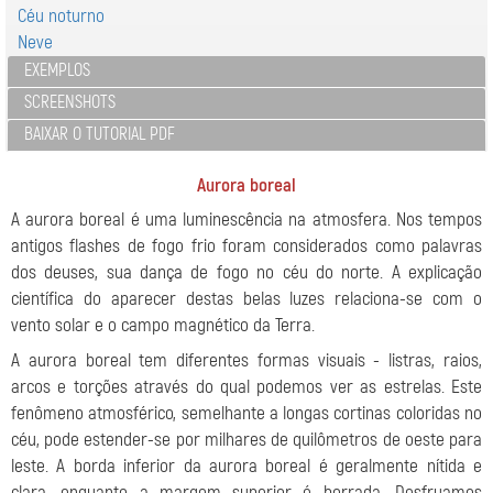
Céu noturno
Neve
EXEMPLOS
SCREENSHOTS
BAIXAR O TUTORIAL PDF
Aurora boreal
A aurora boreal é uma luminescência na atmosfera. Nos tempos
antigos flashes de fogo frio foram considerados como palavras
dos deuses, sua dança de fogo no céu do norte. A explicação
científica do aparecer destas belas luzes relaciona-se com o
vento solar e o campo magnético da Terra.
A aurora boreal tem diferentes formas visuais - listras, raios,
arcos e torções através do qual podemos ver as estrelas. Este
fenômeno atmosférico, semelhante a longas cortinas coloridas no
céu, pode estender-se por milhares de quilômetros de oeste para
leste. A borda inferior da aurora boreal é geralmente nítida e
clara, enquanto a margem superior é borrada. Desfruamos