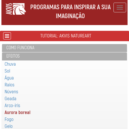
PROGRAMAS PARA INSPIRAR A SUA
Togg
IMAGINAÇÃO
navig
TUTORIAL: AKVIS NATUREART
COMO FUNCIONA
EFEITOS
Chuva
Sol
Água
Raios
Núvens
Geada
Arco-íris
Aurora boreal
Fogo
Gelo