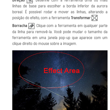
Direção
. Desenhe com a ferramenta uma ou mais
linhas de base para escolher a borda inferior da aurora
boreal. É possível rodar e mover as linhas, alterando a
posição do efeito, com a ferramenta
Transformar
.
Borracha
. Clique com a ferramenta em qualquer parte
da linha para removê-la. Você pode mudar o tamanho da
ferramenta em uma janela pop-up que aparece com um
clique direito do mouse sobre a imagem.