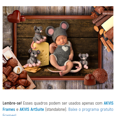
Lembre-se!
Esses quadros podem ser usados apenas com
AKVIS
Frames
e
AKVIS ArtSuite
(standalone).
Baixe o programa gratuito
Frames!