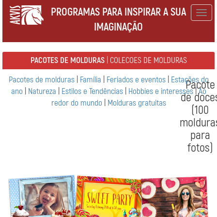
PROGRAMAS PARA INSPIRAR A SUA
Togg
IMAGINAÇÃO
navig
PACOTES DE MOLDURAS
| COLECOES DE MOLDURAS
Pacotes de molduras
|
Família
|
Feriados e eventos
|
Estações do
Pacote
ano
|
Natureza
|
Estilos e Tendências
|
Hobbies e interesses
|
Ao
de doce
redor do mundo
|
Molduras gratuitas
(100
moldura
para
fotos)