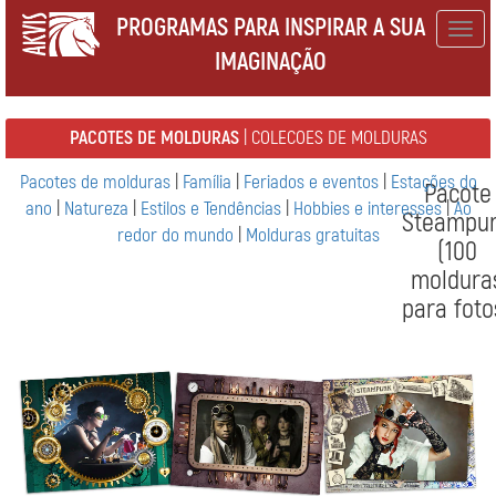
PROGRAMAS PARA INSPIRAR A SUA
Togg
IMAGINAÇÃO
navig
PACOTES DE MOLDURAS
| COLECOES DE MOLDURAS
Pacotes de molduras
|
Família
|
Feriados e eventos
|
Estações do
Pacote
ano
|
Natureza
|
Estilos e Tendências
|
Hobbies e interesses
|
Ao
Steampu
redor do mundo
|
Molduras gratuitas
(100
moldura
para foto