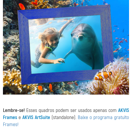
Lembre-se!
Esses quadros podem ser usados apenas com
AKVIS
Frames
e
AKVIS ArtSuite
(standalone).
Baixe o programa gratuito
Frames!