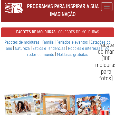
PROGRAMAS PARA INSPIRAR A SUA
Togg
IMAGINAÇÃO
navig
PACOTES DE MOLDURAS
| COLECOES DE MOLDURAS
Pacotes de molduras
|
Família
|
Feriados e eventos
|
Estações do
Pacote
ano
|
Natureza
|
Estilos e Tendências
|
Hobbies e interesses
|
Ao
de mar
redor do mundo
|
Molduras gratuitas
(100
moldura
para
fotos)