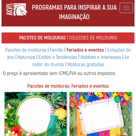
PROGRAMAS PARA INSPIRAR A SUA
Togg
IMAGINAÇÃO
navig
PACOTES DE MOLDURAS
| COLECOES DE MOLDURAS
Pacotes de molduras
|
Família
|
Feriados e eventos
|
Estações do
ano
|
Natureza
|
Estilos e Tendências
|
Hobbies e interesses
|
Ao
redor do mundo
|
Molduras gratuitas
O preço é apresentado sem ICMS/IVA ou outros impostos.
Pacotes de molduras: Feriados e eventos