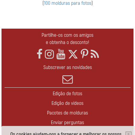
(
100 molduras para fotos
)
Partilhe-os com os amigos
e obtenha o desconto!
Subscrever as novidades
Edição de fotos
Edição de vídeos
Pacotes de molduras
Enviar perguntas
Atualizar
Os cookies ajudam-nos a fornecer e melhorar os nossos