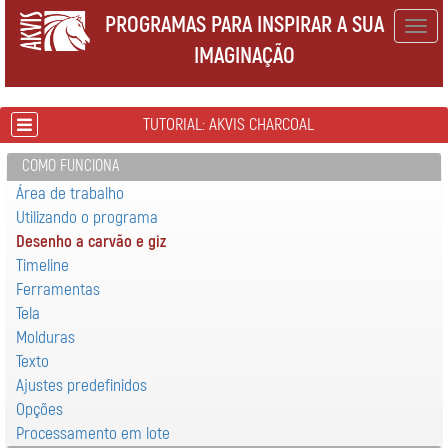
PROGRAMAS PARA INSPIRAR A SUA
Togg
IMAGINAÇÃO
navig
TUTORIAL: AKVIS CHARCOAL
COMO FUNCIONA
Área de trabalho
Utilizando o programa
Desenho a carvão e giz
Timeline
Ferramentas
Tela
Molduras
Texto
Ajustes predefinidos
Opções
Processamento em lote