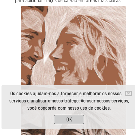
para adicionar traços de carvão em áreas mais claras.
Os cookies ajudam-nos a fornecer e melhorar os nossos
Sombreamento de carvão = 25
serviços e analisar o nosso tráfego. Ao usar nossos serviços,
você concorda com nosso uso de cookies.
OK