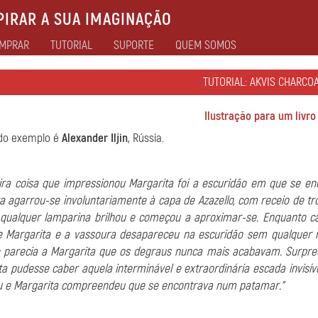
IRAR A SUA IMAGINAÇÃO
MPRAR
TUTORIAL
SUPORTE
QUEM SOMOS
TUTORIAL: AKVIS CHARCO
Ilustração para um livro
 do exemplo é
Alexander Iljin
, Rússia.
ira coisa que impressionou Margarita foi a escuridão em que se e
a agarrou-se involuntariamente à capa de Azazello, com receio de tro
qualquer lamparina brilhou e começou a aproximar-se. Enquanto ca
e Margarita e a vassoura desapareceu na escuridão sem qualquer 
e parecia a Margarita que os degraus nunca mais acabavam. Surpre
a pudesse caber aquela interminável e extraordinária escada invisív
u e Margarita compreendeu que se encontrava num patamar."