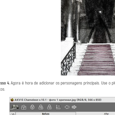
sso 4.
Agora é hora de adicionar os personagens principais. Use o p
tos.