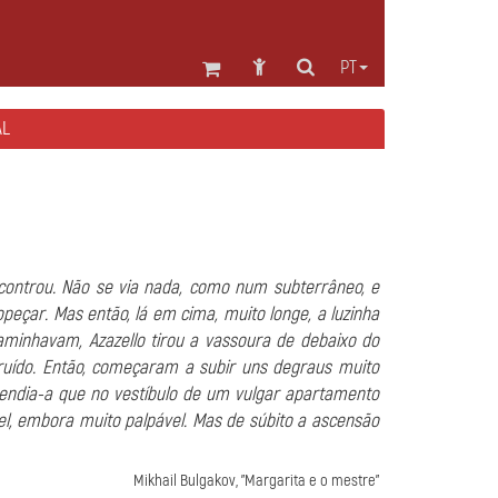
PT
AL
ncontrou. Não se via nada, como num subterrâneo, e
peçar. Mas então, lá em cima, muito longe, a luzinha
minhavam, Azazello tirou a vassoura de debaixo do
ruído. Então, começaram a subir uns degraus muito
endia-a que no vestíbulo de um vulgar apartamento
el, embora muito palpável. Mas de súbito a ascensão
Mikhail Bulgakov, "Margarita e o mestre"