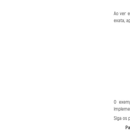
Ao ver 
exata, a
O exemp
implemen
Siga os 
Pa