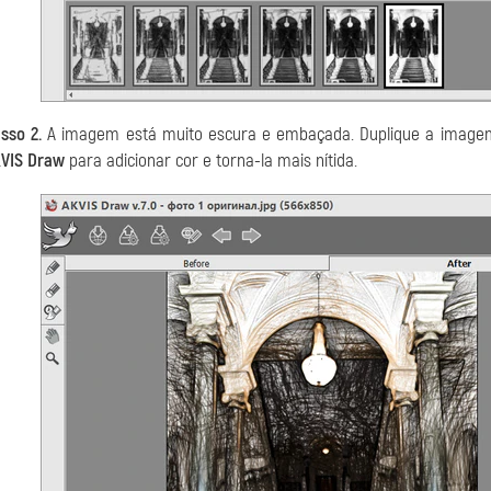
sso 2.
A imagem está muito escura e embaçada. Duplique a imagem o
VIS Draw
para adicionar cor e torna-la mais nítida.