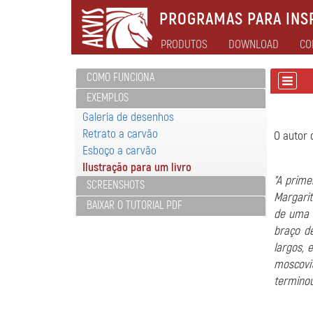
PROGRAMAS PARA INSP
PRODUTOS
DOWNLOAD
CO
COMO FUNCIONA
EXEMPLOS
Galeria de desenhos
Retrato a carvão
O autor
Esboço a carvão
Ilustração para um livro
"A prime
SCREENSHOTS
Margarit
BAIXAR O TUTORIAL PDF
de uma 
braço d
largos, 
moscovit
termino