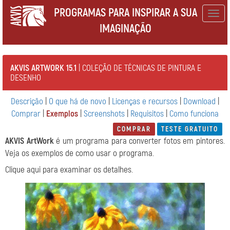
PROGRAMAS PARA INSPIRAR A SUA
Togg
IMAGINAÇÃO
navig
AKVIS ARTWORK 15.1
| COLEÇÃO DE TÉCNICAS DE PINTURA E
DESENHO
Descrição
|
O que há de novo
|
Licenças e recursos
|
Download
|
Comprar
|
Exemplos
|
Screenshots
|
Requisitos
|
Como funciona
COMPRAR
TESTE GRATUITO
AKVIS ArtWork
é um programa para converter fotos em pintores.
Veja os exemplos de como usar o programa.
Clique aqui para examinar os detalhes.