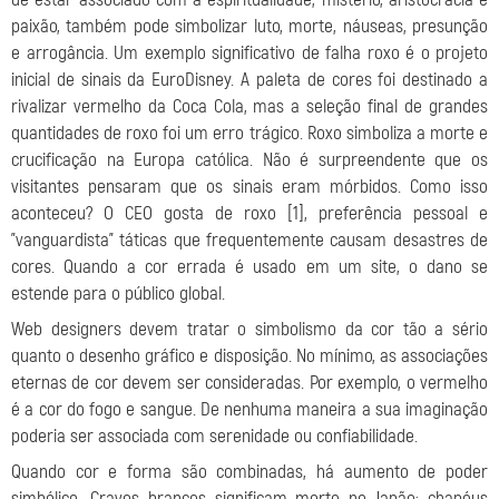
paixão, também pode simbolizar luto, morte, náuseas, presunção
e arrogância. Um exemplo significativo de falha roxo é o projeto
inicial de sinais da EuroDisney. A paleta de cores foi destinado a
rivalizar vermelho da Coca Cola, mas a seleção final de grandes
quantidades de roxo foi um erro trágico. Roxo simboliza a morte e
crucificação na Europa católica. Não é surpreendente que os
visitantes pensaram que os sinais eram mórbidos. Como isso
aconteceu? O CEO gosta de roxo [1], preferência pessoal e
"vanguardista" táticas que frequentemente causam desastres de
cores. Quando a cor errada é usado em um site, o dano se
estende para o público global.
Web designers devem tratar o simbolismo da cor tão a sério
quanto o desenho gráfico e disposição. No mínimo, as associações
eternas de cor devem ser consideradas. Por exemplo, o vermelho
é a cor do fogo e sangue. De nenhuma maneira a sua imaginação
poderia ser associada com serenidade ou confiabilidade.
Quando cor e forma são combinadas, há aumento de poder
simbólico. Cravos brancos significam morte no Japão; chapéus