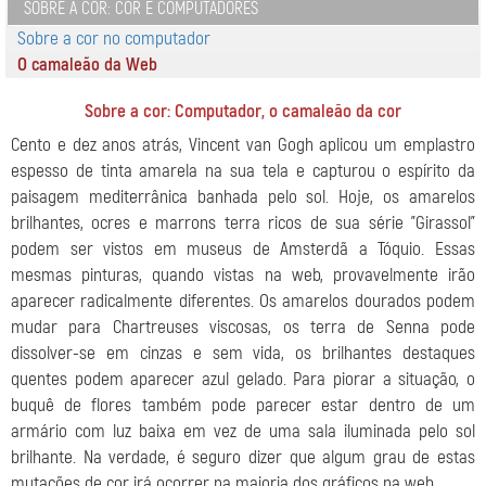
SOBRE A COR: COR E COMPUTADORES
Sobre a cor no computador
O camaleão da Web
Sobre a cor: Computador, o camaleão da cor
Cento e dez anos atrás, Vincent van Gogh aplicou um emplastro
espesso de tinta amarela na sua tela e capturou o espírito da
paisagem mediterrânica banhada pelo sol. Hoje, os amarelos
brilhantes, ocres e marrons terra ricos de sua série "Girassol"
podem ser vistos em museus de Amsterdã a Tóquio. Essas
mesmas pinturas, quando vistas na web, provavelmente irão
aparecer radicalmente diferentes. Os amarelos dourados podem
mudar para Chartreuses viscosas, os terra de Senna pode
dissolver-se em cinzas e sem vida, os brilhantes destaques
quentes podem aparecer azul gelado. Para piorar a situação, o
buquê de flores também pode parecer estar dentro de um
armário com luz baixa em vez de uma sala iluminada pelo sol
brilhante. Na verdade, é seguro dizer que algum grau de estas
mutações de cor irá ocorrer na maioria dos gráficos na web.