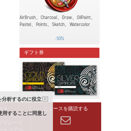
AirBrush、Charcoal、Draw、OilPaint、
Pastel、Points、Sketch、Watercolor
-50%
ギフト券
クを分析するのに役立
ート
ニュースを購読する
を使用することに同意し
ードバック
プグレード
ートリアル