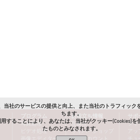
es)は、当社のサービスの提供と向上、また当社のトラフィッ
ちます。
プログラム
お役立ち情報
サポ
用することにより、あなたは、当社がクッキー(Cookies)
写真処理
互換性
フィ
たものとみなされます。
ビデオ処理
サイバーショップ
アッ
画像エディター
ディスカウント
チュ