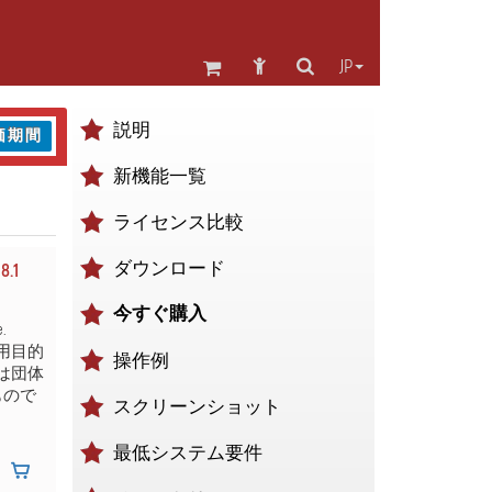
JP
説明
価期間
新機能一覧
ライセンス比較
ダウンロード
8.1
今すぐ購入
e.
用目的
操作例
は団体
もので
スクリーンショット
最低システム要件