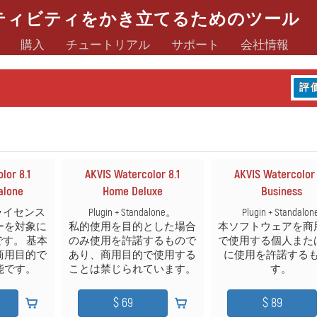
ティビティをかき立てるためのツール
購入
チュートリアル
サポート
会社情報
評
lor 8.1
AKVIS Watercolor 8.1
AKVIS Watercolor 
alone
Home Deluxe
Business
ne ライセンス
Plugin + Standalone。
Plugin + Standalon
ーを対象に
私的使用を目的とした場合
本ソフトウェアを商
す。 基本
のみ使用を許諾するもので
で使用する個人また
商用目的で
あり、商用目的で使用する
に使用を許諾する
能です。
ことは禁じられています。
す。
$ 69
$ 89