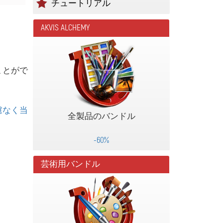
チュートリアル
AKVIS ALCHEMY
ことがで
慮なく当
全製品のバンドル
-60%
芸術用バンドル