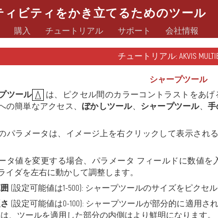
ティビティをかき立てるためのツール
購入
チュートリアル
サポート
会社情報
チュートリアル: AKVIS MULTIBR
シャープツール
プツール
は、ピクセル間のカラーコントラストをあげ
への簡単なアクセス、
ぼかしツール
、
シャープツール
、
手
のパラメータは、イメージ上を右クリックして表示され
ータ値を変更する場合、パラメータ フィールドに数値を
ライダを左右に動かして調整します。
範囲
(設定可能値は1-500): シャープツールのサイズをピク
硬さ
(設定可能値は0-100): シャープツールが部分的に適
には、ツールを適用した部分の内側はより鮮明になります。