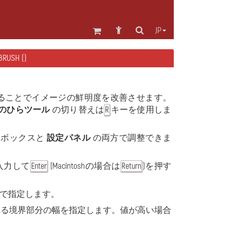
JP
USH ()
ることでイメージの鮮明度を改善させます。
のひらツール
の切り替えは
キーを使用しま
R
るボックスと
設定パネル
の両方で調整できま
入力して
(Macintoshの場合は
)を押す
Enter
Return
セルで指定します。
用される境界部分の幅を指定します。値が高い場合