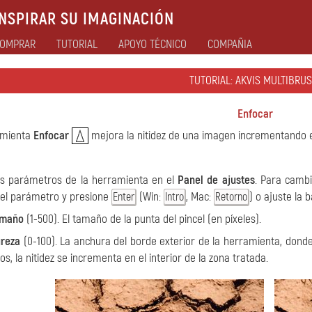
NSPIRAR SU IMAGINACIÓN
OMPRAR
TUTORIAL
APOYO TÉCNICO
COMPAÑIA
TUTORIAL: AKVIS MULTIBRUS
Enfocar
amienta
Enfocar
mejora la nitidez de una imagen incrementando el
os parámetros de la herramienta en el
Panel de ajustes
. Para cambi
el parámetro y presione
(Win:
, Mac:
) o ajuste la 
Enter
Intro
Retorno
amaño
(1-500). El tamaño de la punta del pincel (en píxeles).
reza
(0-100). La anchura del borde exterior de la herramienta, dond
tos, la nitidez se incrementa en el interior de la zona tratada.