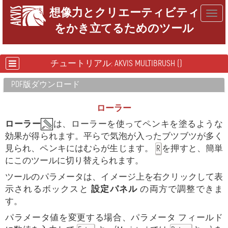
想像力とクリエーティビティ
Togg
をかき立てるためのツール
navig
チュートリアル: AKVIS MULTIBRUSH ()
PDF版ダウンロード
ローラー
ローラー
は、ローラーを使ってペンキを塗るような
効果が得られます。平らで気泡が入ったブツブツが多く
見られ、ペンキにはむらが生じます。
を押すと、簡単
R
にこのツールに切り替えられます。
ツールのパラメータは、イメージ上を右クリックして表
示されるボックスと
設定パネル
の両方で調整できま
す。
パラメータ値を変更する場合、パラメータ フィールド