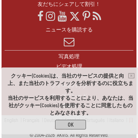
友だちにシェアして割引！
ニュースを購読する
写真処理
ビデオ処理
クッキー(Cookies)は、当社のサービスの提供と向
フレームパック
上、また当社のトラフィックを分析するのに役立ちま
フィードバック
す。
アップグレード
当社のサービスを利用することにより、あなたは、当
社がクッキー(Cookies)を使用することに同意したもの
連絡先
とみなされます。
English
|
Français
|
Deutsch
|
Español
|
Português
|
Italiano
|
日
OK
本語
|
Pусский
© 2004-2026 AKVIS. All Rights Reserved.