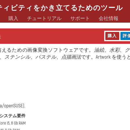
ティビティをかき立てるためのツール
購入
チュートリアル
サポート
会社情報
法
購入
評
与えるための画像変換ソフトウェアです。
油絵
、
水彩
、
、
ステンシル
、
パステル
、
点描画法
です。Artwork を使
ra/openSUSE).
システム要件
Core i5, 8 Gb RAM