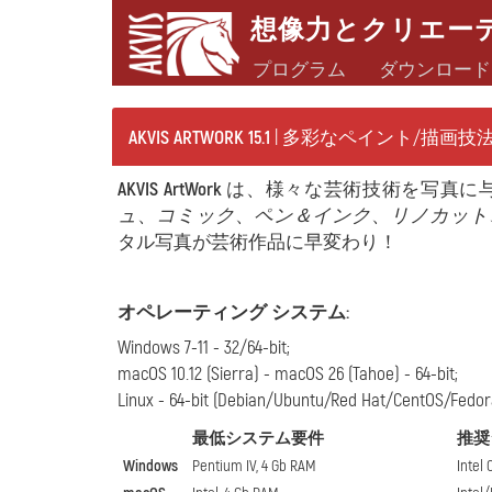
想像力とクリエー
プログラム
ダウンロード
AKVIS ARTWORK 15.1
| 多彩なペイント/描画技
AKVIS ArtWork
は、様々な芸術技術を写真に
ュ
、
コミック
、
ペン＆インク
、
リノカット
タル写真が芸術作品に早変わり！
オペレーティング システム
:
Windows 7-11 - 32/64-bit;
macOS 10.12 (Sierra) - macOS 26 (Tahoe) - 64-bit;
Linux - 64-bit (Debian/Ubuntu/Red Hat/CentOS/Fedo
最低システム要件
推奨
Windows
Pentium IV, 4 Gb RAM
Intel 