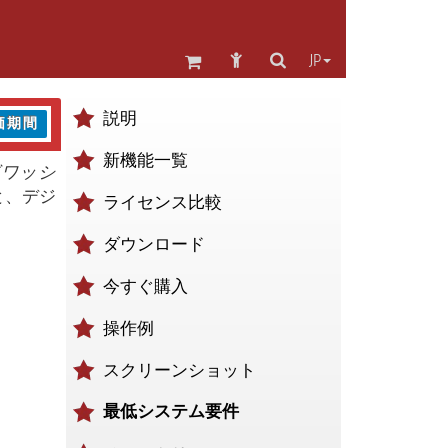
JP
説明
価期間
新機能一覧
グワッシ
うと、デジ
ライセンス比較
ダウンロード
今すぐ購入
操作例
スクリーンショット
最低システム要件