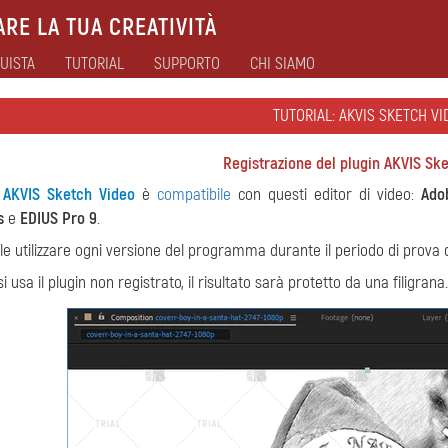
RE LA TUA CREATIVITÀ
UISTA
TUTORIAL
SUPPORTO
CHI SIAMO
TUTORIAL: AKVIS SKETCH VI
Registrazione del plugin AKVIS Sk
n
AKVIS Sketch Video
è
compatibile
con questi editor di video:
Ado
s
e
EDIUS Pro 9
.
ile utilizzare ogni versione del programma durante il periodo di prova d
 usa il plugin non registrato, il risultato sarà protetto da una filigrana