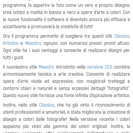
programma fa apparire la foto come un vero e proprio disegno,
crea schizzi a matita in bianco e nero e opere d'arte a colori. Con
le nuove funzionalità il software è diventato ancora più efficace e
accattivante e promuoverà la creatività di tutti!
Ora il programma permette di scegliere tra questi stili:
Classico
,
Artistico
e
Maestro
, ognuno con numerosi preset pronti all'uso.
Ogni stile ha i suoi vantaggi e consente di realizzare disegni per
tutti i gusti.
Il nuovissimo stile
Maestro
introdotto nella
versione 23.0
combina
armoniosamente tecnica e arte creativa. Consente di realizzare
opere d'arte vivide ed espressive, con magistrali tratteggi e
contorni chiari e naturali e senza eccessivi dettagli "fotografici".
Questo nuovo stile fornisce una fonte infinita d'ispirazione artistica.
Inoltre, nello stile
Classico
, che ha già vinto il riconoscimento di
utenti professionisti e amatoriali, è stata migliorata la creazione di
disegni a colori dalle fotografie!
Nella versione recente i colori
appaiono più vicini alla gamma dei colori originali. Inoltre, la