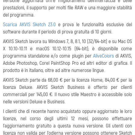
versione aggiornata offre miglioramenti dell'interfaccia e delle
prestazioni, il supporto per molti file RAW e una maggiore stabilità
del programma.
Scarica AKVIS Sketch 23.0
e prova le funzionalità esclusive del
software durante il periodo di prova gratuita di 10 giorni.
AKVIS Sketch lavora su Windows 7, 8, 8.1, 10 (32/64-bit) e su Mac OS
X 10.10-10.11 e macOS 10.12-10.15 (64-bit); è disponibile come
programma standalone e/o come plugin per
AliveColors
di AKVIS,
Adobe Photoshop, Corel PaintShop Pro ed altri editor di grafica. Il
prodotto è in italiano, oltre ad altre numerose lingue.
AKVIS Sketch parte da 68,00 € per la licenza Home, 84,00 € per la
licenza Deluxe. AKVIS Sketch Business è offerto per clienti
commerciali per 145,00 €. Il nuovo stile Maestro è accessibile solo
nelle versioni Deluxe e Business.
I clienti che di recente hanno acquistato oppure aggiornato le loro
licenze, nel corso degli ultimi 12 mesi, possono effettuare
l'aggiornamento gratuito a questa nuova versione. Gli utenti con
licenza non valida per l'odierna versione possono ottenere Sketch