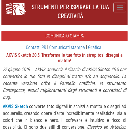
STRUMENTI PER ISPIRARE LA TUA
Togg
CREATIVITÀ
navig
COMUNICATO STAMPA
Contatti PR
|
Comunicati stampa
|
Grafica
|
AKVIS Sketch 20.5: Trasforma le tue foto in strepitosi disegni a
matita!
27 giugno 2018 — AKVIS annuncia il rilascio di AKVIS Sketch 20.5 per
convertire le tue foto in disegni al tratto e/o ad acquerello. La
recente versione offre il Pannello notifiche, lo strumento
Contagocce, alcuni miglioramenti degli strumenti e correzioni di
bug.
AKVIS Sketch
converte foto digitali in schizzi a matita e disegni ad
acquerello, creando opere d'arte incredibilmente realistiche, sia a
colori che in bianco e nero. Il software è intuitivo e ricco di
possibilità. Ci sono due stili di conversione:
Classico
ed
Artistico
,