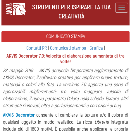
STRUMENTI PER ISPIRARE LA TUA
Togg
CREATIVITÀ
navig
COMUNICATO STAMPA
Contatti PR
|
Comunicati stampa
|
Grafica
|
AKVIS Decorator 7.0: Velocità di elaborazione aumentata di tre
volte!
28 maggio 2019 — AKVIS annuncia l'importante aggiornamento di
AKVIS Decorator, il software creativo per applicare nuove texture,
materiali e colori alle foto. La versione 7.0 apporta una serie di
apprezzabili miglioramenti: tre volte maggiore velocità di
elaborazione, il nuovo parametro Colora nella scheda Texture, altri
strumenti rinnovati, oltre a perfezionamenti e correzioni di bug.
AKVIS Decorator
consente di cambiare la texture e/o il colore di
qualsiasi oggetto in modo realistico. La ricca
Libreria
integrata
include più di 1800 motivi. È possibile anche applicare le proprie