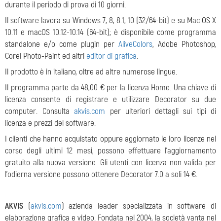
durante il periodo di prova di 10 giorni.
Il software lavora su Windows 7, 8, 8.1, 10 (32/64-bit) e su Mac OS X
10.11 e macOS 10.12-10.14 (64-bit); è disponibile come programma
standalone e/o come plugin per
AliveColors
, Adobe Photoshop,
Corel Photo-Paint ed altri
editor di grafica
.
Il prodotto è in italiano, oltre ad altre numerose lingue.
Il programma parte da 48,00 € per la licenza Home. Una chiave di
licenza consente di registrare e utilizzare Decorator su due
computer. Consulta
akvis.com
per ulteriori dettagli sui tipi di
licenza e prezzi del software.
I clienti che hanno acquistato oppure aggiornato le loro licenze nel
corso degli ultimi 12 mesi, possono effettuare l'aggiornamento
gratuito alla nuova versione. Gli utenti con licenza non valida per
l'odierna versione possono ottenere Decorator 7.0 a soli 14 €.
AKVIS
(
akvis.com
) azienda leader specializzata in software di
elaborazione grafica e video. Fondata nel 2004, la società vanta nel