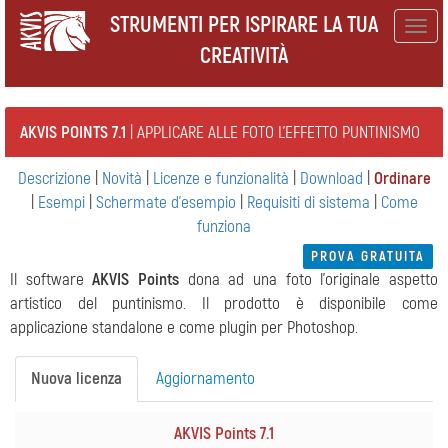
STRUMENTI PER ISPIRARE LA TUA
Togg
CREATIVITÀ
navig
AKVIS POINTS 7.1
| APPLICARE ALLE FOTO L'EFFETTO PUNTINISMO
Descrizione
|
Novità
|
Licenze e funzionalità
|
Download
|
Ordinare
|
Esempi
|
Schermate d'esempio
|
Requisiti di sistema
|
Come
funziona
PROVA GRATUITA
Il software
AKVIS Points
dona ad una foto l'originale aspetto
artistico del puntinismo. Il prodotto è disponibile come
applicazione standalone e come plugin per Photoshop.
Nuova licenza
Aggiornamento
AKVIS Points 7.1