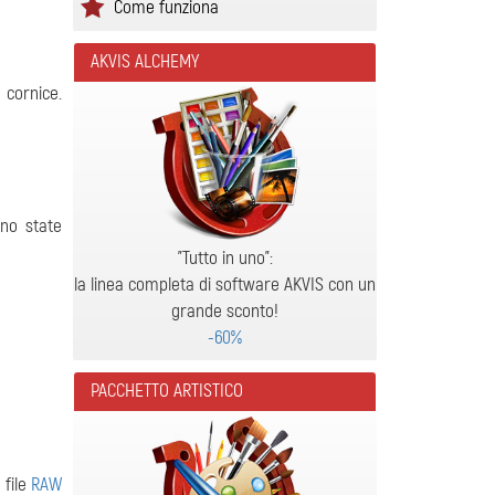
Come funziona
AKVIS ALCHEMY
cornice.
no state
"Tutto in uno":
la linea completa di software AKVIS con un
grande sconto!
-60%
PACCHETTO ARTISTICO
 file
RAW