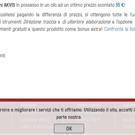
mi AKVIS
in possesso in un clic ad un ottimo prezzo scontato
35 €
!
usiness
pagando la differenza di prezzo, si ottengono tutte le
fu
li strumenti
Direzione traccia
e
di ulteriore elaborazione
e l'opzione
menti gratuiti
a questo prodotto come bonus extra!
Confronta le lic
nti:
Prodotti
Informazioni
Suppo
nire e migliorare i servizi che ti offriamo. Utilizzando il sito, accetti 
Gestione foto
Compatibilità
Invia 
parte nostra.
Gestione video
Online Store
Aggio
Editor di immagini
Sconti
Tutoria
OK