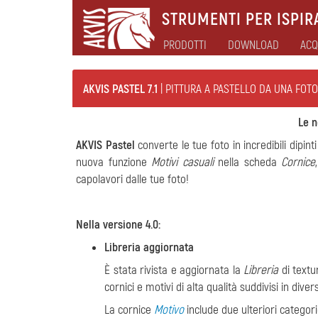
STRUMENTI PER ISPIRA
PRODOTTI
DOWNLOAD
ACQ
AKVIS PASTEL 7.1
| PITTURA A PASTELLO DA UNA FOTO
Le n
AKVIS Pastel
converte le tue foto in incredibili dipin
nuova funzione
Motivi casuali
nella scheda
Cornice
capolavori dalle tue foto!
Nella versione 4.0:
Libreria aggiornata
È stata rivista e aggiornata la
Libreria
di textu
cornici e motivi di alta qualità suddivisi in dive
La cornice
Motivo
include due ulteriori categor