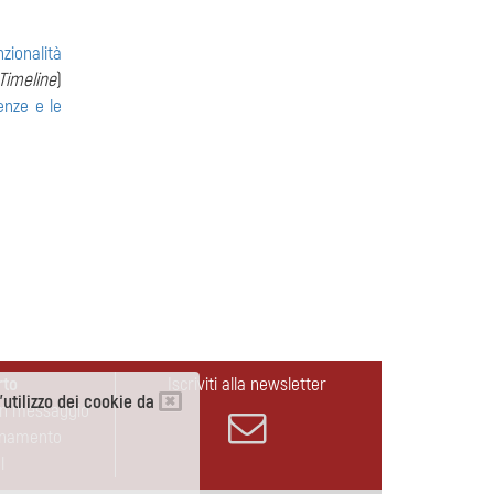
nzionalità
Timeline
)
enze e le
rto
Iscriviti alla newsletter
l'utilizzo dei cookie da
un messaggio
rnamento
l