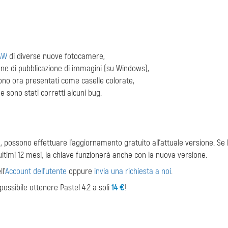
AW
di diverse nuove fotocamere,
one di pubblicazione di immagini (su Windows),
no ora presentati come caselle colorate,
e sono stati corretti alcuni bug.
l
, possono effettuare l'aggiornamento gratuito all'attuale versione. Se 
ltimi 12 mesi, la chiave funzionerà anche con la nuova versione.
l'
Account dell'utente
oppure
invia una richiesta a noi
.
 possibile ottenere Pastel 4.2 a soli
14 €
!