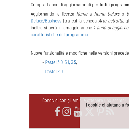
Compra 1 anno di aggiornamenti per
tutti i program
Aggiornando la licenza
Home
a
Home Deluxe
o
B
Deluxe/Business
(tra cui la scheda
Arte astratta
, g
inoltre si avrà in omaggio anche
1 anno di aggiorna
caratteristiche del programma
.
Nuove funzionalità e modifiche nelle versioni precede
-
Pastel 3.0, 3.1, 3.5
,
-
Pastel 2.0
.
Condividi con gli amici e ottenere uno sconto!
I cookie ci aiutano a for