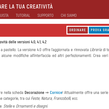
RE LA TUA CREATIVITÀ
UISTA
TUTORIAL
SUPPORTO
CHI SIAMO
ORDINARE
PROVA GRA
ovità delle versioni 4.0, 4.1, 4.2
ti a pastello. La versione 4.0 offre l'aggiornata e rinnovata
Libreria
di t
, alcune modifiche all'interfaccia ed altri perfezionamenti. Crea veri
re nella scheda
Decorazione
⇒
Cornice
! Attualmente offre una serie
rse categorie, tra cui
Feste, Natura, Francobolli
, ecc.
ie:
Stelle
e
Ornamenti e disegni
.