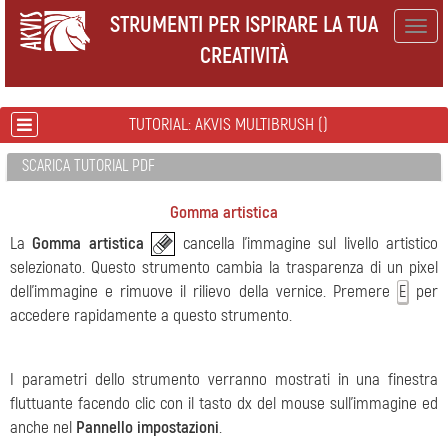
STRUMENTI PER ISPIRARE LA TUA
Togg
CREATIVITÀ
navig
TUTORIAL: AKVIS MULTIBRUSH ()
SCARICA TUTORIAL PDF
Gomma artistica
La
Gomma artistica
cancella l’immagine sul livello artistico
selezionato. Questo strumento cambia la trasparenza di un pixel
dell’immagine e rimuove il rilievo della vernice. Premere
per
E
accedere rapidamente a questo strumento.
I parametri dello strumento verranno mostrati in una finestra
fluttuante facendo clic con il tasto dx del mouse sull’immagine ed
anche nel
Pannello impostazioni
.