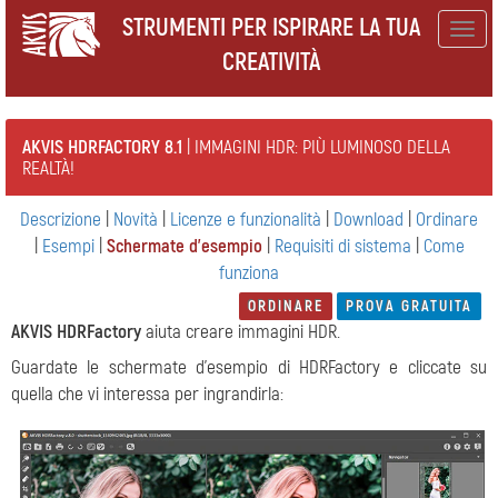
STRUMENTI PER ISPIRARE LA TUA
Togg
CREATIVITÀ
navig
AKVIS HDRFACTORY 8.1
| IMMAGINI HDR: PIÙ LUMINOSO DELLA
REALTÀ!
Descrizione
|
Novità
|
Licenze e funzionalità
|
Download
|
Ordinare
|
Esempi
|
Schermate d'esempio
|
Requisiti di sistema
|
Come
funziona
ORDINARE
PROVA GRATUITA
AKVIS HDRFactory
aiuta creare immagini HDR.
Guardate le schermate d’esempio di HDRFactory e cliccate su
quella che vi interessa per ingrandirla: