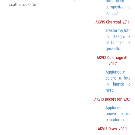
fotografica:
gli scatti di quest’anno!
composizioni e
collage
AKVIS Charcoal v.7.1
Trasforma foto
in disegni a
carboncino e
gessetto
AKVIS Coloriage AI
v.15.7
Aggiungere
colore a foto
in bianco e
nero
AKVIS Decorator v.9.1
Applicare
nuove texture
e ricolorare
AKVIS Draw v.10.1