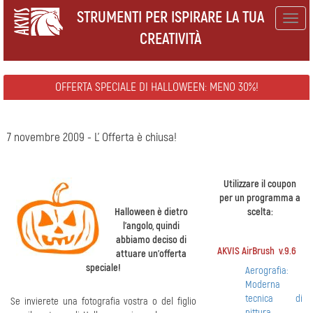
STRUMENTI PER ISPIRARE LA TUA
Togg
CREATIVITÀ
navig
OFFERTA SPECIALE DI HALLOWEEN: MENO 30%!
7 novembre 2009 - L' Offerta è chiusa!
Utilizzare il coupon
per un programma a
Halloween è dietro
scelta:
l’angolo, quindi
abbiamo deciso di
AKVIS AirBrush v.9.6
attuare un’offerta
speciale!
Aerografia:
Moderna
tecnica di
Se invierete una fotografia vostra o del figlio
pittura