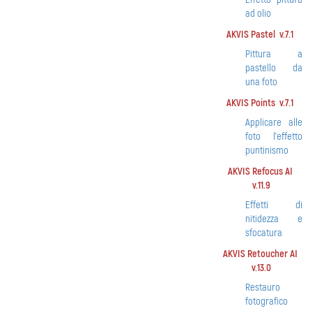
ad olio
AKVIS Pastel v.7.1
Pittura a
pastello da
una foto
AKVIS Points v.7.1
Applicare alle
foto l'effetto
puntinismo
AKVIS Refocus AI
v.11.9
Effetti di
nitidezza e
sfocatura
AKVIS Retoucher AI
v.13.0
Restauro
fotografico