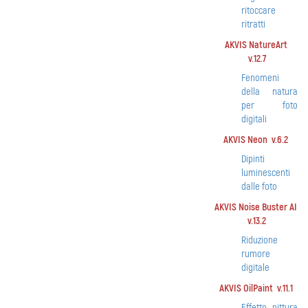
ritoccare
ritratti
AKVIS NatureArt
v.12.7
Fenomeni
della natura
per foto
digitali
AKVIS Neon v.6.2
Dipinti
luminescenti
dalle foto
AKVIS Noise Buster AI
v.13.2
Riduzione
rumore
digitale
AKVIS OilPaint v.11.1
Effetto pittura