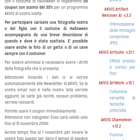
con il costume di Halloween vi regaleremo
un
coupon con sconto del 30%
per un programma
AKVIS Artifact
AKVIS di vostra scelta.
Remover AI v.3.3
Per partecipare caricate una fotografia vostra
Ottimizzazione
o del figlio con il costume di Halloween
delle immagini
accompagnata da una breve descrizione di
compresse
quando e dove è stata scattata. E' possibile
JPEG
usare anche la foto di un gatto o di un cane
AKVIS ArtSuite v.21.1
sempre con il costume!
Effetti artistici
Per essere ammessi è necessario avere i diritti
e cornici per
della fotografia che si presenta.
foto
Attenzione! Inviando i dati ci si iscrive
AKVIS ArtWork v.15.1
automaticamente alla Newsletter di AKVIS. Se la
vostra email non è nella nostra lista verrete
Collezione
aggiunti, se siete già iscritti, nessun problema,
versatile di
verrete reinseriti.
tecniche
pittoriche
Potrete usare il coupon immediatamente.
Attenzione non indugiate! Esso sarà valido solo
AKVIS Chameleon
fino al 15 novembre 2009!
v.12.2
Avrete tempo fino al 7 novembre per inviare le
Fusione
vostre foto, questo per darvi il tempo di spedire