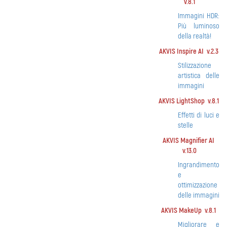
v.8.1
Immagini HDR:
Più luminoso
della realtà!
AKVIS Inspire AI v.2.3
Stilizzazione
artistica delle
immagini
AKVIS LightShop v.8.1
Effetti di luci e
stelle
AKVIS Magnifier AI
v.13.0
Ingrandimento
e
ottimizzazione
delle immagini
AKVIS MakeUp v.8.1
Migliorare e