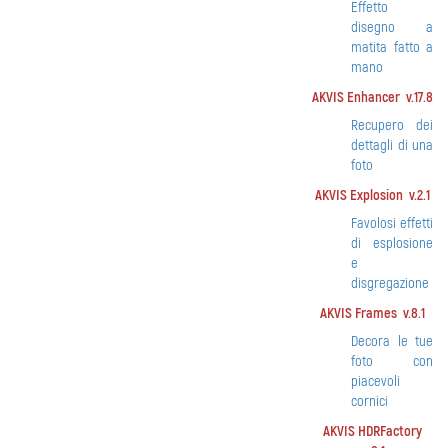
Effetto
disegno a
matita fatto a
mano
AKVIS Enhancer v.17.8
Recupero dei
dettagli di una
foto
AKVIS Explosion v.2.1
Favolosi effetti
di esplosione
e
disgregazione
AKVIS Frames v.8.1
Decora le tue
foto con
piacevoli
cornici
AKVIS HDRFactory