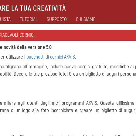
RE LA TUA CREATIVITÀ
UISTA
TUTORIAL
SUPPORTO
CHI SIAMO
PIACEVOLI CORNICI
e novità della versione 5.0
r utilizzare i
pacchetti di cornici AKVIS
.
a filigrana all'immagine, include nuove cornici gratuite, modifiche al
tabilità. Decora le tue preziose foto! Crea un biglietto di auguri persona
familiare agli utenti degli altri programmi AKVIS. Questa utilissima
grana o un logo alla foto incorniciata e creare un biglietto di augur