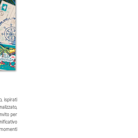
, ispirati
alizzato,
invito per
nificativo
i momenti