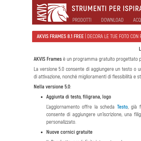
STRUMENTI PER ISPIRA
PRODOTTI
DOWNLOAD
ACQ
AKVIS FRAMES 8.1 FREE
| DECORA LE TUE FOTO CON 
L
AKVIS Frames
è un programma gratuito progettato pe
La versione 5.0 consente di aggiungere un testo o un
di attivazione, nonché miglioramenti di flessibilità e s
Nella versione 5.0
:
Aggiunta di testo, filigrana, logo
L'aggiornamento offre la scheda
Testo
, già 
consente di aggiungere un'iscrizione, una fili
personalizzato.
Nuove cornici gratuite