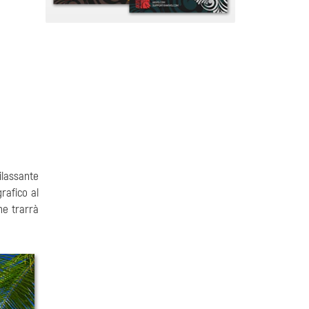
rilassante
grafico al
ne trarrà