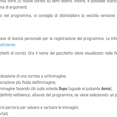
a offre 20 nuove cornici su temi diversi. Inoltre, è possibile scaric
ma di argomenti.
o nel programma, si consiglia di disinstallare la vecchia versione
ave di licenza personale per la registrazione del programma. Le inf
ell'utente
.
cchetti di cornici. Ora il nome del pacchetto viene visualizzato nella f
pplicazione di una cornice a un'immagine;
porazione più fluida dell'immagine;
l'immagine facendo clic sulla scheda
Dopo
(uguale al pulsante
Avvia
);
efinito
nell'elenco, all'avvio del programma, se viene selezionato un 
versi percorsi per salvare e caricare le immagini;
tati;