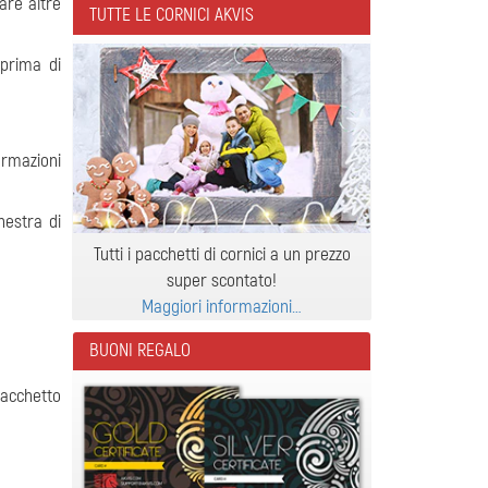
are altre
TUTTE LE CORNICI AKVIS
 prima di
ormazioni
inestra di
Tutti i pacchetti di cornici a un prezzo
super scontato!
Maggiori informazioni…
BUONI REGALO
pacchetto