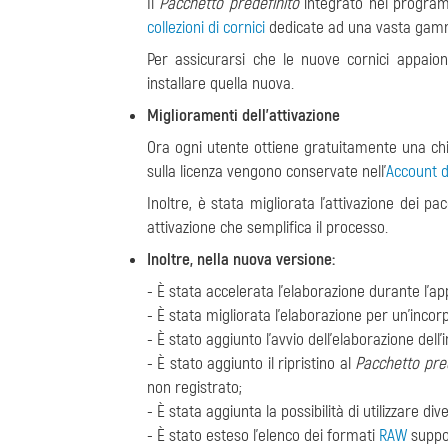
Il
Pacchetto predefinito
integrato nel programm
collezioni di cornici
dedicate ad una vasta gam
Per assicurarsi
che le nuove cornici appaion
installare quella nuova.
Miglioramenti dell'attivazione
Ora ogni utente ottiene gratuitamente una chi
sulla licenza vengono conservate nell'
Account d
Inoltre, è stata migliorata l'attivazione dei pa
attivazione che semplifica il processo.
Inoltre, nella nuova versione:
- È stata accelerata l'elaborazione durante l'a
- È stata migliorata l'elaborazione per un'incor
- È stato aggiunto l'avvio dell'elaborazione del
- È stato aggiunto il ripristino al
Pacchetto pred
non registrato;
- È stata aggiunta la possibilità di utilizzare di
- È stato esteso l'elenco dei formati
RAW
suppor