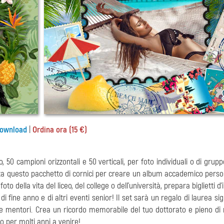
ownload
|
Ordina ora (15 €)
o, 50 campioni orizzontali e 50 verticali, per foto individuali o di gruppo
ilizza questo pacchetto di cornici per creare un album accademico person
to della vita del liceo, del college o dell'università, prepara biglietti d'
 di fine anno e di altri eventi senior! Il set sarà un regalo di laurea sig
nti e mentori. Crea un ricordo memorabile del tuo dottorato e pieno d
ro per molti anni a venire!