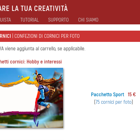
RE LA TUA CREATIVITÀ
UISTA
TUTORIAL
SUPPORTO
CHI SIAMO
RNICI
| CONFEZIONI DI CORNICI PER FOTO
IVA viene aggiunta al carrello, se applicabile.
etti cornici: Hobby e interessi
Pacchetto Sport
15 €
(
75 cornici per foto
)