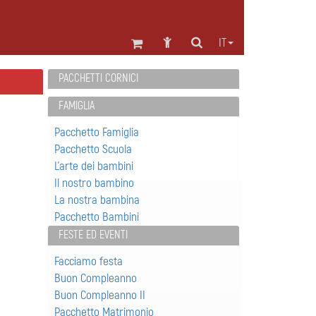
IT
PACCHETTI CORNICI
FAMIGLIA
Pacchetto Famiglia
Pacchetto Scuola
L'arte dei bambini
Il nostro bambino
La nostra bambina
Pacchetto Bambini
FESTE ED EVENTI
Facciamo festa
Buon Compleanno
Buon Compleanno II
Pacchetto Matrimonio