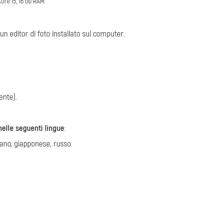
Core i5, 16 Gb RAM
un editor di foto installato sul computer.
ente).
elle seguenti lingue
:
iano, giapponese, russo.