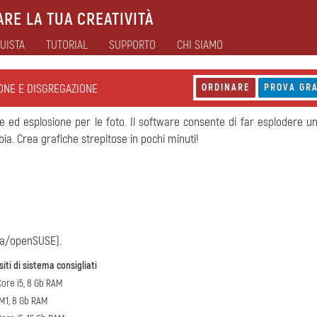
RE LA TUA CREATIVITÀ
UISTA
TUTORIAL
SUPPORTO
CHI SIAMO
IONE E DISGREGAZIONE
ORDINARE
PROVA GRA
one ed esplosione per le foto. Il software consente di far esplodere u
bia. Crea grafiche strepitose in pochi minuti!
ra/openSUSE).
iti di sistema consigliati
Core i5, 8 Gb RAM
/M1, 8 Gb RAM