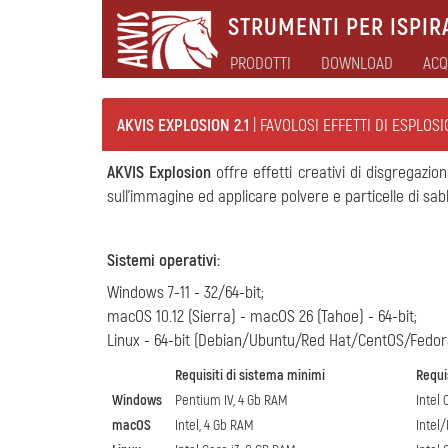
STRUMENTI PER ISPIRA
PRODOTTI
DOWNLOAD
ACQ
AKVIS EXPLOSION 2.1
| FAVOLOSI EFFETTI DI ESPLOS
AKVIS Explosion
offre effetti creativi di disgregazi
sull'immagine ed applicare polvere e particelle di sab
Sistemi operativi
:
Windows 7-11 - 32/64-bit;
macOS 10.12 (Sierra) - macOS 26 (Tahoe) - 64-bit;
Linux - 64-bit (Debian/Ubuntu/Red Hat/CentOS/Fedo
Requisiti di sistema minimi
Requis
Windows
Pentium IV, 4 Gb RAM
Intel 
macOS
Intel, 4 Gb RAM
Intel