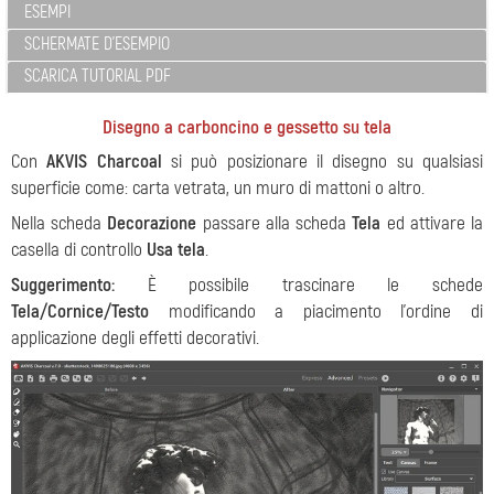
ESEMPI
SCHERMATE D'ESEMPIO
SCARICA TUTORIAL PDF
Disegno a carboncino e gessetto su tela
Con
AKVIS Charcoal
si può posizionare il disegno su qualsiasi
superficie come: carta vetrata, un muro di mattoni o altro.
Nella scheda
Decorazione
passare alla scheda
Tela
ed attivare la
casella di controllo
Usa tela
.
Suggerimento:
È possibile trascinare le schede
Tela/Cornice/Testo
modificando a piacimento l'ordine di
applicazione degli effetti decorativi.