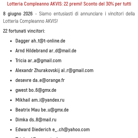
Lotteria Сompleanno AKVIS: 22 premi! Sconto del 30% per tutti
8 giugno 2026
- Siamo entusiasti di annunciare i vincitori della
Lotteria Compleanno AKVIS!
22 fortunati vincitori:
Dagger ah..t@t-online.de
Arnd Hildebrand ar..d@mail.de
Tricia ar..a@gmail.com
Alexandr Zhurakovskij al..r@gmail.com
desevre da..e@orange.fr
gwest bo..6@gmx.de
Mikhail am..i@yandex.ru
Beatrix Mau be..u@gmx.de
Dimka ds..8@mail.ru
Edward Diederich e_..ch@yahoo.com