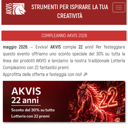
STRUMENTI PER ISPIRARE LA TUA
Togg
CREATIVITÀ
navig
COMPLEANNO AKVIS 2026
maggio 2026.
— Evviva!
AKVIS
compie
22
anni! Per festeggiare
questo evento offriamo uno sconto speciale del 30% su tutta la
linea dei prodotti AKVIS e lanciamo la nostra tradizionale Lotteria
Compleanno con 22 fantastici premi.
Approfitta delle offerte e festeggia con noi! 🎉