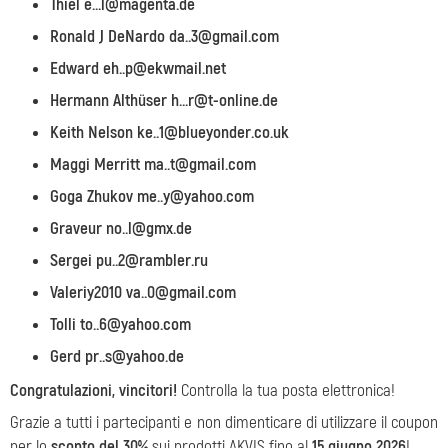
Thiel e...l@magenta.de
Ronald J DeNardo da..3@gmail.com
Edward eh..p@ekwmail.net
Hermann Althüser h...r@t-online.de
Keith Nelson ke..1@blueyonder.co.uk
Maggi Merritt ma..t@gmail.com
Goga Zhukov me..y@yahoo.com
Graveur no..l@gmx.de
Sergei pu..2@rambler.ru
Valeriy2010 va..0@gmail.com
Tolli to..6@yahoo.com
Gerd pr..s@yahoo.de
Congratulazioni, vincitori!
Controlla la tua posta elettronica!
Grazie a tutti i partecipanti e non dimenticare di utilizzare il coupon
per lo
sconto del 30%
sui prodotti AKVIS fino al
15 giugno 2026
!