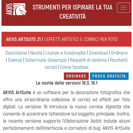
STRUMENTI PER ISPIRARE LA TUA
Togg
CREATIVITÀ
navig
AKVIS ARTSUITE 21.1
| EFFETTI ARTISTICI E CORNICI PER FOTO
Descrizione
|
Novità
|
Licenze e funzionalità
|
Download
|
Ordinare
|
Esempi
|
Schermate d'esempio
|
Requisiti di sistema
|
Pacchetti
cornici
|
Come funziona
ORDINARE
PROVA GRATUITA
Le novità delle versioni 16.0, 16.1
AKVIS ArtSuite
è un software per la decorazione fotografica che
offre una straordinaria collezione di cornici ed effetti per foto
digitali. La versione 16 introduce la nuova cornice
Vignetta
che
consente di accentrare l'attenzione
sul soggetto principale. Inoltre,
la recente versione supporta l'
Elaborazione batch
, include alcuni
perfezionamenti dell'interfaccia e correzioni di bug. AKVIS ArtSuite