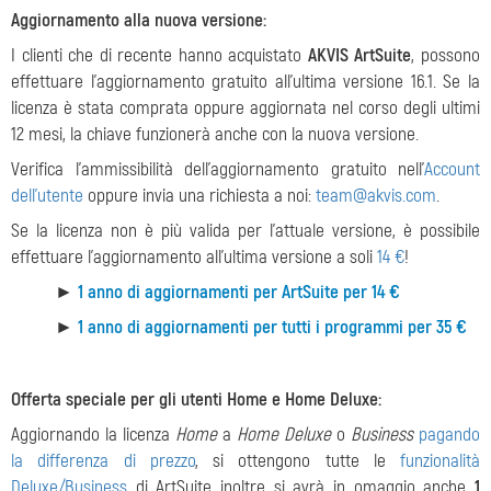
Aggiornamento alla nuova versione:
I clienti che di recente hanno acquistato
AKVIS ArtSuite
, possono
effettuare l'aggiornamento gratuito all'ultima versione 16.1. Se la
licenza è stata comprata oppure aggiornata nel corso degli ultimi
12 mesi, la chiave funzionerà anche con la nuova versione.
Verifica l'ammissibilità dell'aggiornamento gratuito nell'
Account
dell'utente
oppure invia una richiesta a noi:
team@akvis.com
.
Se la licenza non è più valida per l'attuale versione, è possibile
effettuare l'aggiornamento all'ultima versione a soli
14 €
!
►
1 anno di aggiornamenti per ArtSuite per 14 €
►
1 anno di aggiornamenti per tutti i programmi per 35 €
Offerta speciale per gli utenti Home e Home Deluxe:
Aggiornando la licenza
Home
a
Home Deluxe
o
Business
pagando
la differenza di prezzo
, si ottengono tutte le
funzionalità
Deluxe/Business
di ArtSuite inoltre si avrà in omaggio anche
1