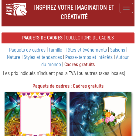
INSPIREZ VOTRE IMAGINATION ET
Togg
CRÉATIVITÉ
navig
PAQUETS DE CADRES
| COLLECTIONS DE CADRES
Paquets de cadres
|
Famille
|
Fêtes et événements
|
Saisons
|
Nature
|
Styles et tendances
|
Passe-temps et intérêts
|
Autour
du monde
|
Cadres gratuits
Les prix indiqués n'incluent pas la TVA (ou autres taxes locales).
Paquets de cadres : Cadres gratuits