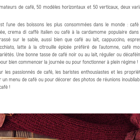
mateurs de café, 50 modèles horizontaux et 50 verticaux, deux var
 est l'une des boissons les plus consommées dans le monde : caf
ée, crema di caffè italien ou café à la cardamome populaire dans
ssé sur le sable, aussi bien que café au lait, cappuccino, espre
chiato, latte à la citrouille épicée préféré de l'automne, café m
ariétés. Une bonne tasse de café noir ou au lait, régulier ou décaféi
 pour bien commencer la journée ou pour fonctionner à plein régime !
 les passionnés de café, les baristes enthousiastes et les proprié
er un menu de café ou pour décorer des photos de réunions inoubliab
café !