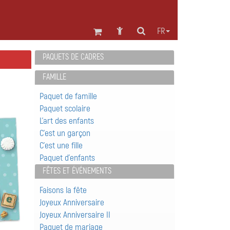
FR
PAQUETS DE CADRES
FAMILLE
Paquet de famille
Paquet scolaire
L'art des enfants
C'est un garçon
C'est une fille
Paquet d'enfants
FÊTES ET ÉVÉNEMENTS
Faisons la fête
Joyeux Anniversaire
Joyeux Anniversaire II
Paquet de mariage