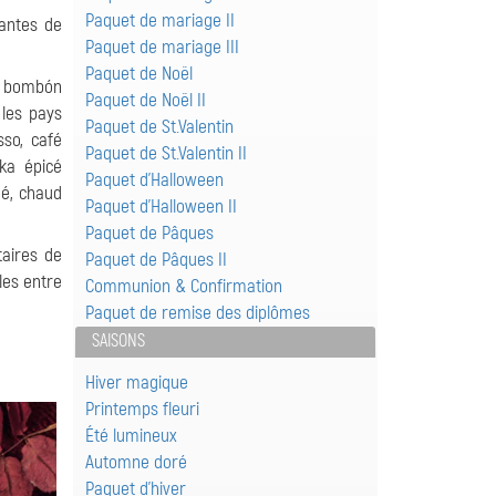
Paquet de mariage II
iantes de
Paquet de mariage III
Paquet de Noël
é bombón
Paquet de Noël II
 les pays
Paquet de St.Valentin
sso, café
Paquet de St.Valentin II
oka épicé
Paquet d'Halloween
né, chaud
Paquet d'Halloween II
Paquet de Pâques
taires de
Paquet de Pâques II
les entre
Communion & Confirmation
Paquet de remise des diplômes
SAISONS
Hiver magique
Printemps fleuri
Été lumineux
Automne doré
Paquet d'hiver