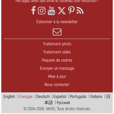
Partagez avec des amis et obtenez une réduction !
S'abonner à la newsletter
Traitement photo
Traitement vidéo
Paquets de cadres
Envoyer un message
Mise à jour
Nous contacter
English
|
Français
|
Deutsch
|
Español
|
Português
|
Italiano
|
日
本語
|
Pусский
© 2004-2026 AKVIS. Tous droits réservés.