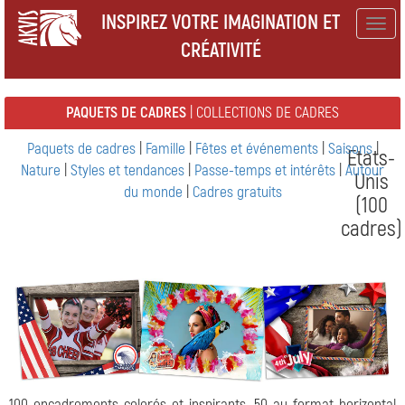
INSPIREZ VOTRE IMAGINATION ET
Togg
CRÉATIVITÉ
navig
PAQUETS DE CADRES
| COLLECTIONS DE CADRES
Paquets de cadres
|
Famille
|
Fêtes et événements
|
Saisons
|
Etats-
Nature
|
Styles et tendances
|
Passe-temps et intérêts
|
Autour
Unis
du monde
|
Cadres gratuits
(100
cadres)
100 encadrements colorés et inspirants, 50 au format horizontal