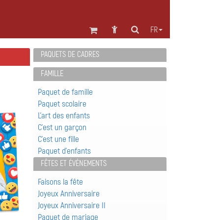
FR
PAQUETS DE CADRES
FAMILLE
Paquet de famille
Paquet scolaire
L'art des enfants
C'est un garçon
C'est une fille
Paquet d'enfants
FÊTES ET ÉVÉNEMENTS
Faisons la fête
Joyeux Anniversaire
Joyeux Anniversaire II
Paquet de mariage