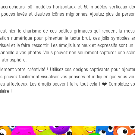
accrocheurs, 50 modèles horizontaux et 50 modèles verticaux dé
e pouces levés et d'autres icônes mignonnes. Ajoutez plus de person
eut nier le charisme de ces petites grimaces qui rendent la mess
tion numérique pour pimenter le texte brut, ces jolis symboles ar
uel et le faire ressortir. Les émojis lumineux et expressifs sont un 
rsonnelle à vos photos. Vous pouvez non seulement capturer une scèn
n atmosphère.
ement votre créativité ! Utilisez ces designs captivants pour ajoute
us pouvez facilement visualiser vos pensées et indiquer que vous vo
u affectueux. Les émojis peuvent faire tout cela ! ❤️ Complétez v
aire !