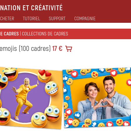
NATION ET CRÉATIVITÉ
CHETER
TUTORIEL
SUPPORT
COMPAGNIE
DE CADRES
| COLLECTIONS DE CADRES
emojis (100 cadres)
17 €