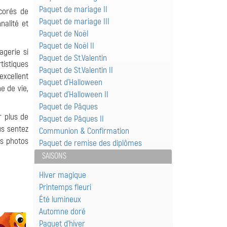
Paquet de mariage II
corés de
Paquet de mariage III
nalité et
Paquet de Noël
Paquet de Noël II
agerie si
Paquet de St.Valentin
tistiques
Paquet de St.Valentin II
excellent
Paquet d'Halloween
e de vie,
Paquet d'Halloween II
Paquet de Pâques
r plus de
Paquet de Pâques II
us sentez
Communion & Confirmation
os photos
Paquet de remise des diplômes
SAISONS
Hiver magique
Printemps fleuri
Été lumineux
Automne doré
Paquet d'hiver