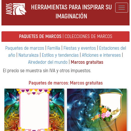
HERRAMIENTAS PARA INSPIRAR SU
Togg
IMAGINACIÓN
navig
PAQUETES DE MARCOS
| COLECCIONES DE MARCOS
Paquetes de marcos
|
Familia
|
Fiestas y eventos
|
Estaciones del
año
|
Naturaleza
|
Estilos y tendencias
|
Aficiones e intereses
|
Alrededor del mundo
|
Marcos gratuitas
El precio se muestra sin IVA y otros impuestos.
Paquetes de marcos: Marcos gratuitas