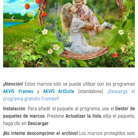
¡Atención!
Estos marcos sólo se puede utilizar con los programas
AKVIS Frames
y
AKVIS ArtSuite
(standalone).
¡Descarga el
programa gratuito Frames!
!
Instalación
: Para añadir el paquete al programa, use el
Gestor de
paquetes de marcos
. Presione
Actualizar la lista
, elija el paquete,
haga clic en
Descargar
.
¡No intente descomprimir el archivo!
Los marcos protegidos solo