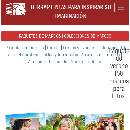
HERRAMIENTAS PARA INSPIRAR SU
Togg
IMAGINACIÓN
navig
PAQUETES DE MARCOS
| COLECCIONES DE MARCOS
Paquetes de marcos
|
Familia
|
Fiestas y eventos
|
Estaciones del
Paquete
año
|
Naturaleza
|
Estilos y tendencias
|
Aficiones e intereses
|
de
Alrededor del mundo
|
Marcos gratuitas
verano
(50
marcos
para
fotos)