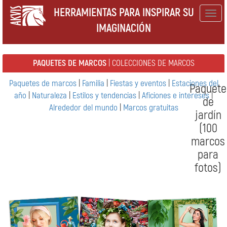
HERRAMIENTAS PARA INSPIRAR SU
Togg
IMAGINACIÓN
navig
PAQUETES DE MARCOS
| COLECCIONES DE MARCOS
Paquetes de marcos
|
Familia
|
Fiestas y eventos
|
Estaciones del
Paquete
año
|
Naturaleza
|
Estilos y tendencias
|
Aficiones e intereses
|
de
Alrededor del mundo
|
Marcos gratuitas
jardín
(100
marcos
para
fotos)