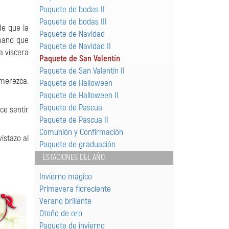
Paquete de bodas II
Paquete de bodas III
e que la
Paquete de Navidad
umano que
Paquete de Navidad II
a víscera
Paquete de San Valentín
Paquete de San Valentín II
merezca.
Paquete de Halloween
Paquete de Halloween II
Paquete de Pascua
ce sentir
Paquete de Pascua II
Comunión y Confirmación
istazo al
Paquete de graduación
ESTACIONES DEL AÑO
Invierno mágico
Primavera floreciente
Verano brillante
Otoño de oro
Paquete de invierno