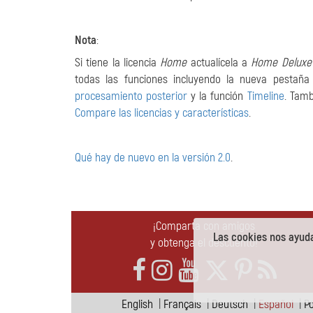
Nota
:
Si tiene la licencia
Home
actualícela a
Home Deluxe
todas las funciones incluyendo la nueva pestañ
procesamiento posterior
y la función
Timeline
. Tamb
Compare las licencias y características
.
Qué hay de nuevo en la versión 2.0
.
¡Comparta con amigos
Las cookies nos ayuda
y obtenga el descuento!
English
|
Français
|
Deutsch
|
Español
|
P