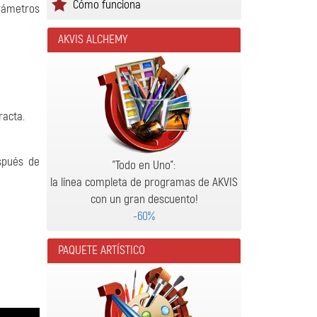
Cómo funciona
arámetros
AKVIS ALCHEMY
racta.
pués de
"Todo en Uno":
la línea completa de programas de AKVIS
con un gran descuento!
-60%
PAQUETE ARTÍSTICO