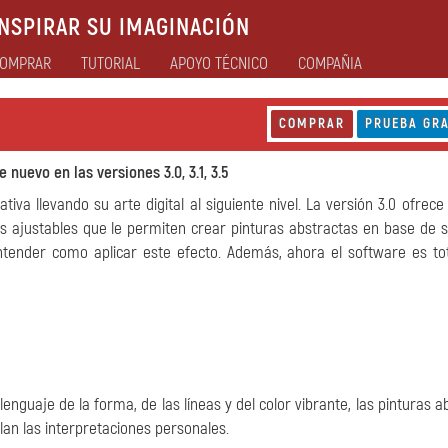
NSPIRAR SU IMAGINACIÓN
OMPRAR
TUTORIAL
APOYO TÉCNICO
COMPAÑIA
COMPRAR
PRUEBA GRA
 nuevo en las versiones 3.0, 3.1, 3.5
iva llevando su arte digital al siguiente nivel. La versión 3.0 ofrece
 ajustables que le permiten crear pinturas abstractas en base de s
ntender como aplicar este efecto. Además, ahora el software es t
l lenguaje de la forma, de las líneas y del color vibrante, las pinturas 
an las interpretaciones personales.