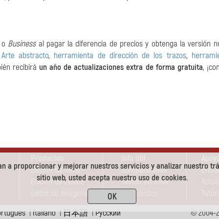
o
Business
al pagar la diferencia de precios y obtenga la versión 
a
Arte abstracto
,
herramienta de dirección de los trazos
,
herrami
ién recibirá
un año de actualizaciones extra de forma gratuita
, ¡c
Productos
Info útil
Apoyo
n a proporcionar y mejorar nuestros servicios y analizar nuestro trá
Edición de fotos
Compatibilidad
Envia
sitio web, usted acepta nuestro uso de cookies.
Edición de vídeos
Tienda en línea
Actua
Editor de imágenes
Descuentos
Tutori
OK
ortuguês
|
Italiano
|
日本語
|
Pусский
© 2004-2