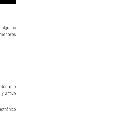
 algunas
 menores
ntes que
 y active
ectrónico