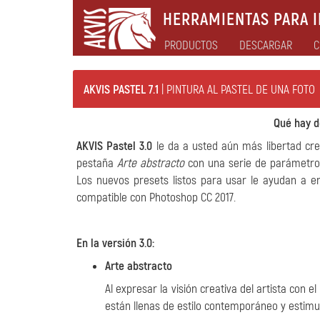
HERRAMIENTAS PARA I
PRODUCTOS
DESCARGAR
C
AKVIS PASTEL 7.1
| PINTURA AL PASTEL DE UNA FOTO
Qué hay de
AKVIS Pastel 3.0
le da a usted aún más libertad creat
pestaña
Arte abstracto
con una serie de parámetros
Los nuevos presets listos para usar le ayudan a e
compatible con Photoshop CC 2017.
En la versión 3.0:
Arte abstracto
Al expresar la visión creativa del artista con e
están llenas de estilo contemporáneo y estimul