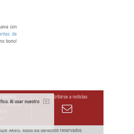
nueva con
entas de
omo bono!
 técnico
Suscribirse a noticias
fico. Al usar nuestro
r preguntas
lizar
al
026 AKVIS. Todos los derechos reservados.