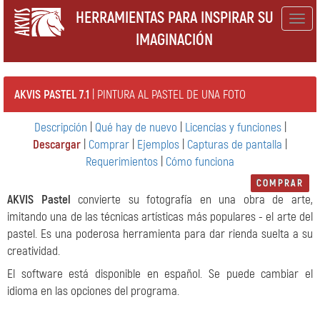
HERRAMIENTAS PARA INSPIRAR SU
Togg
IMAGINACIÓN
navig
AKVIS PASTEL 7.1
| PINTURA AL PASTEL DE UNA FOTO
Descripción
|
Qué hay de nuevo
|
Licencias y funciones
|
Descargar
|
Comprar
|
Ejemplos
|
Capturas de pantalla
|
Requerimientos
|
Cómo funciona
COMPRAR
AKVIS Pastel
convierte su fotografía en una obra de arte,
imitando una de las técnicas artísticas más populares - el arte del
pastel. Es una poderosa herramienta para dar rienda suelta a su
creatividad.
El software está disponible en español. Se puede cambiar el
idioma en las opciones del programa.