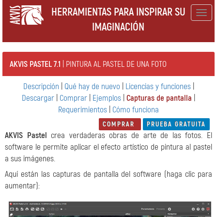
HERRAMIENTAS PARA INSPIRAR SU
Togg
IMAGINACIÓN
navig
AKVIS PASTEL 7.1
| PINTURA AL PASTEL DE UNA FOTO
Descripción
|
Qué hay de nuevo
|
Licencias y funciones
|
Descargar
|
Comprar
|
Ejemplos
|
Capturas de pantalla
|
Requerimientos
|
Cómo funciona
COMPRAR
PRUEBA GRATUITA
AKVIS Pastel
crea verdaderas obras de arte de las fotos. El
software le permite aplicar el efecto artístico de pintura al pastel
a sus imágenes.
Aquí están las capturas de pantalla del software (haga clic para
aumentar):