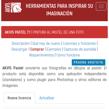
HERRAMIENTAS PARA INSPIRAR SU
Togg
IMAGINACIÓN
navig
AKVIS PASTEL 7.1
| PINTURA AL PASTEL DE UNA FOTO
Descripción
|
Qué hay de nuevo
|
Licencias y funciones
|
Descargar
|
Comprar
|
Ejemplos
|
Capturas de pantalla
|
Requerimientos
|
Cómo funciona
PRUEBA GRATUITA
AKVIS Pastel
convierte sus fotografías en dibujos al pastel. El
producto está disponible como una aplicación independiente
(standalone) y como plugin para Photoshop y otros editores de
imágenes.
Nueva licencia
Actualizar