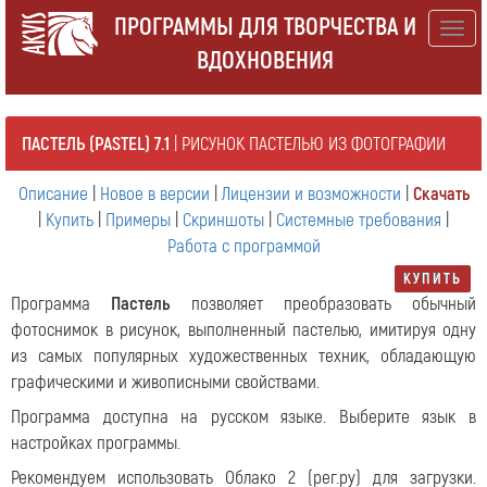
ПРОГРАММЫ ДЛЯ ТВОРЧЕСТВА И
Togg
ВДОХНОВЕНИЯ
navig
ПАСТЕЛЬ (PASTEL) 7.1
| РИСУНОК ПАСТЕЛЬЮ ИЗ ФОТОГРАФИИ
Описание
|
Новое в версии
|
Лицензии и возможности
|
Скачать
|
Купить
|
Примеры
|
Скриншоты
|
Системные требования
|
Работа с программой
КУПИТЬ
Программа
Пастель
позволяет преобразовать обычный
фотоснимок в рисунок, выполненный пастелью, имитируя одну
из самых популярных художественных техник, обладающую
графическими и живописными свойствами.
Программа доступна на русском языке. Выберите язык в
настройках программы.
Рекомендуем использовать Облако 2 (рег.ру) для загрузки.