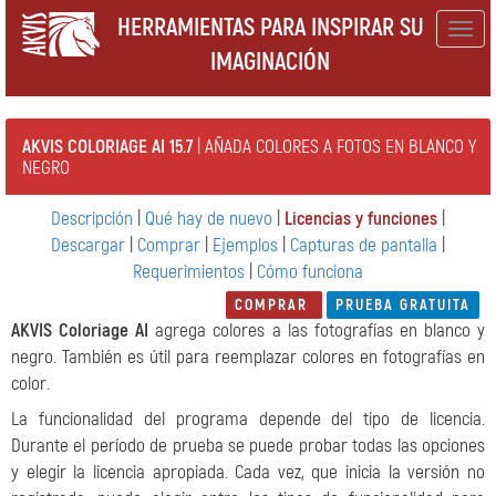
HERRAMIENTAS PARA INSPIRAR SU
Togg
IMAGINACIÓN
navig
AKVIS COLORIAGE AI 15.7
| AÑADA COLORES A FOTOS EN BLANCO Y
NEGRO
Descripción
|
Qué hay de nuevo
|
Licencias y funciones
|
Descargar
|
Comprar
|
Ejemplos
|
Capturas de pantalla
|
Requerimientos
|
Cómo funciona
COMPRAR
PRUEBA GRATUITA
AKVIS Coloriage AI
agrega colores a las fotografías en blanco y
negro. También es útil para reemplazar colores en fotografías en
color.
La funcionalidad del programa depende del tipo de licencia.
Durante el período de prueba se puede probar todas las opciones
y elegir la licencia apropiada. Cada vez, que inicia la versión no