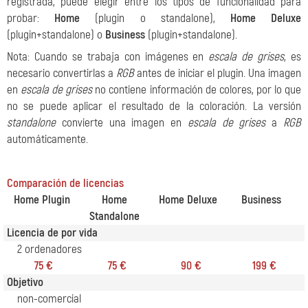
registrada, puede elegir entre los tipos de funcionalidad para
probar:
Home
(plugin o standalone),
Home Deluxe
(plugin+standalone) o
Business
(plugin+standalone).
Nota: Cuando se trabaja con imágenes en
escala de grises
, es
necesario convertirlas a
RGB
antes de iniciar el plugin. Una imagen
en
escala de grises
no contiene información de colores, por lo que
no se puede aplicar el resultado de la coloración. La versión
standalone
convierte una imagen en
escala de grises
a
RGB
automáticamente.
Comparación de licencias
Home Plugin
Home
Home Deluxe
Business
Standalone
Licencia de por vida
2 ordenadores
75 €
75 €
90 €
199 €
Objetivo
non-comercial